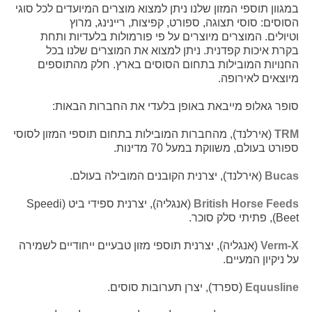
במגוון תוספי המזון שלנו ניתן למצוא מוצרים המיועדים לכל סוגי
הסוסים: סוסי תצוגה, ספורט, קפיצות, ריינינג, מרוץ
וטיולים. המוצרים מיוצרים על פי פורמולות בלעדיות ותחת
בקרת איכות קפדנית. ניתן למצוא את המוצרים שלנו בכל
החנויות המובילות בתחום הסוסים בארץ. חלק מהתוספים
מיוצאים לאירופה.
סופר גאלופ מייבאת באופן בלעדי את החברות הבאות:
TRM
(אירלנד), מהחברות המובילות בתחום תוספי המזון לסוסי
ספורט בעולם, משווקת במעל 70 מדינות.
Bucas
(אירלנד), יצרנית הקובנים המובילה בעולם.
British Horse Feeds
(אנגליה), יצרנית ספידי ביט (Speedi
Beet), פתיתי סלק סוכר.
Verm-X
(אנגליה), יצרנית תוספי מזון טבעיים ייחודיים לשמירה
על ניקיון המעיים.
Equusline
(ספרד), יצרן תערובות סוסים.