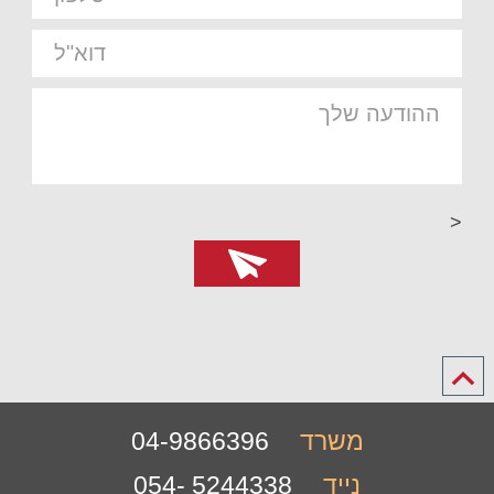
<
משרד
04-9866396
נייד
5244338 -054