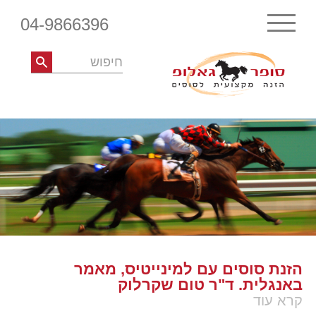
04-9866396
הזנת סוסים עם למינייטיס, מאמר
באנגלית. ד"ר טום שקרלוק
קרא עוד